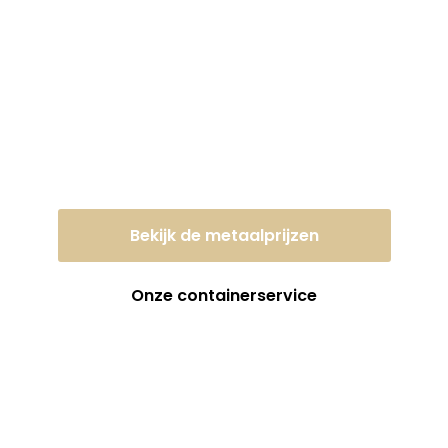
Lever uw oud ijzer of
metaal vandaag nog
in tegen een eerlijke
dagprijs!
Bekijk de metaalprijzen
Onze containerservice