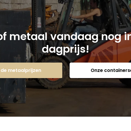
 of metaal vandaag nog in
dagprijs!
k de metaalprijzen
Onze containers