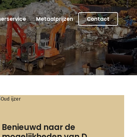
erservice
Metaalprijzen
Contact
Benieuwd naar de
mogelijkheden van D.