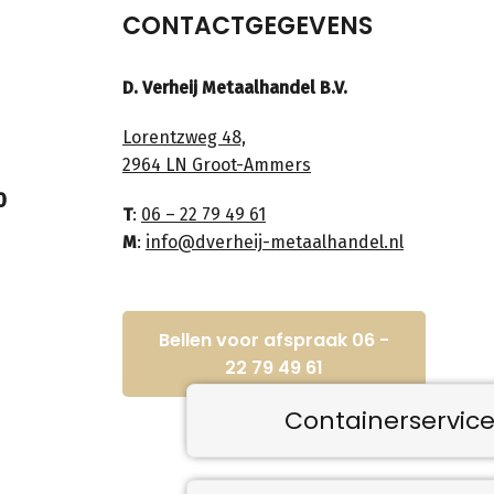
CONTACTGEGEVENS
D. Verheij Metaalhandel B.V.
Lorentzweg 48,
2964 LN Groot-Ammers
0
T
:
06 – 22 79 49 61
M
:
info@dverheij-metaalhandel.nl
Bellen voor afspraak 06 -
22 79 49 61
Containerservic