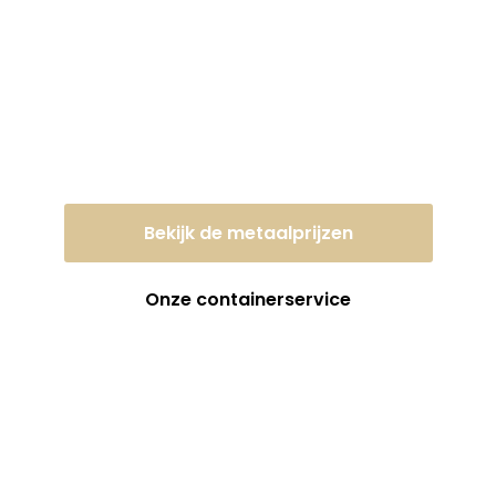
Lever uw oud ijzer of
metaal vandaag nog
in tegen een eerlijke
dagprijs!
Bekijk de metaalprijzen
Onze containerservice