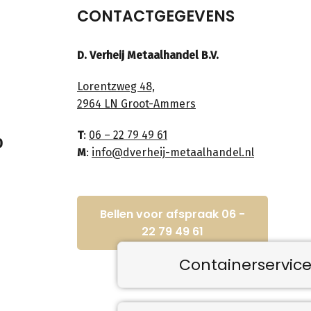
CONTACTGEGEVENS
D. Verheij Metaalhandel B.V.
Lorentzweg 48,
2964 LN Groot-Ammers
T
:
06 – 22 79 49 61
0
M
:
info@dverheij-metaalhandel.nl
Bellen voor afspraak 06 -
22 79 49 61
Containerservic