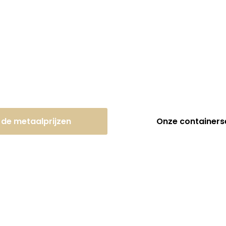
 of metaal vandaag nog in
dagprijs!
k de metaalprijzen
Onze containers