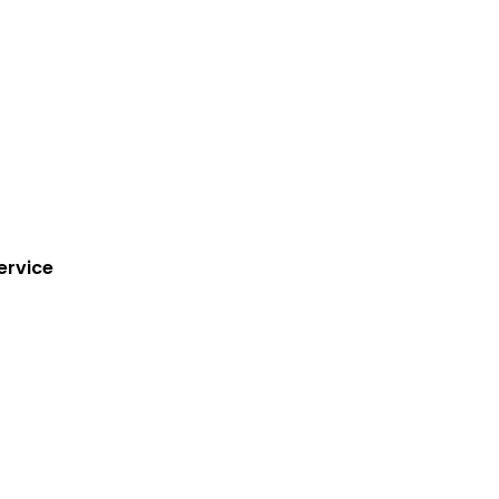
 tegen een eerlijke
ervice