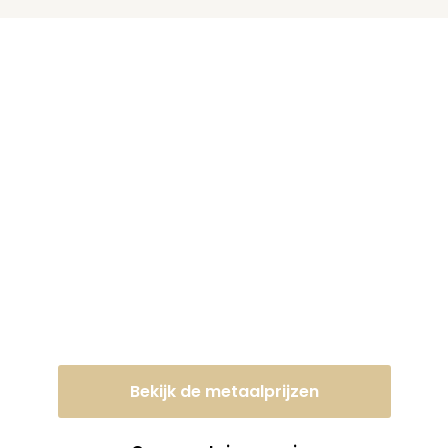
Lever uw oud ijzer of
metaal vandaag nog
in tegen een eerlijke
dagprijs!
Bekijk de metaalprijzen