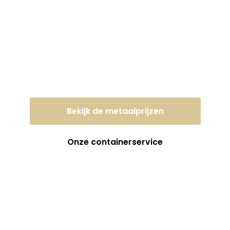
Lever uw oud ijzer of
metaal vandaag nog
in tegen een eerlijke
dagprijs!
Bekijk de metaalprijzen
Onze containerservice