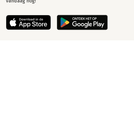
vandaag nog!
Lever uw oud ijzer of
metaal vandaag nog
in tegen een eerlijke
dagprijs!