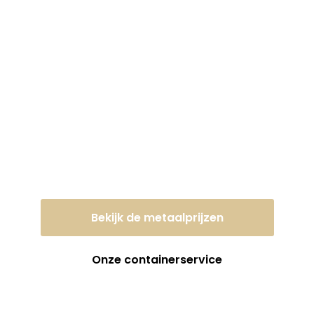
Lever uw oud ijzer of
metaal vandaag nog
in tegen een eerlijke
dagprijs!
Bekijk de metaalprijzen
Onze containerservice