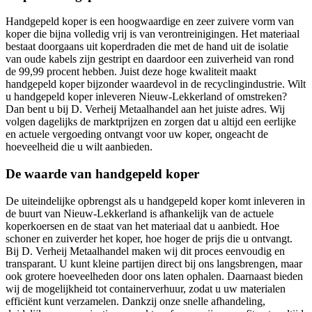
Handgepeld koper is een hoogwaardige en zeer zuivere vorm van
koper die bijna volledig vrij is van verontreinigingen. Het materiaal
bestaat doorgaans uit koperdraden die met de hand uit de isolatie
van oude kabels zijn gestript en daardoor een zuiverheid van rond
de 99,99 procent hebben. Juist deze hoge kwaliteit maakt
handgepeld koper bijzonder waardevol in de recyclingindustrie. Wilt
u handgepeld koper inleveren Nieuw-Lekkerland of omstreken?
Dan bent u bij D. Verheij Metaalhandel aan het juiste adres. Wij
volgen dagelijks de marktprijzen en zorgen dat u altijd een eerlijke
en actuele vergoeding ontvangt voor uw koper, ongeacht de
hoeveelheid die u wilt aanbieden.
De waarde van handgepeld koper
De uiteindelijke opbrengst als u handgepeld koper komt inleveren in
de buurt van Nieuw-Lekkerland is afhankelijk van de actuele
koperkoersen en de staat van het materiaal dat u aanbiedt. Hoe
schoner en zuiverder het koper, hoe hoger de prijs die u ontvangt.
Bij D. Verheij Metaalhandel maken wij dit proces eenvoudig en
transparant. U kunt kleine partijen direct bij ons langsbrengen, maar
ook grotere hoeveelheden door ons laten ophalen. Daarnaast bieden
wij de mogelijkheid tot containerverhuur, zodat u uw materialen
efficiënt kunt verzamelen. Dankzij onze snelle afhandeling,