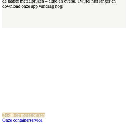
de laatste metaalprijzen – altijd en overal. Twijfel niet langer en
download onze app vandaag nog!
Lever uw oud ijzer of metaal
vandaag nog in tegen een
eerlijke dagprijs!
Bekijk de metaalprijzen
Onze containerservice