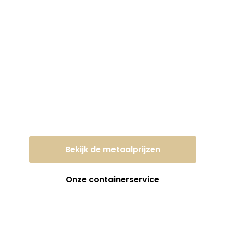
Lever uw oud ijzer of
metaal vandaag nog
in tegen een eerlijke
dagprijs!
Bekijk de metaalprijzen
Onze containerservice